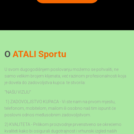
O
ATALI Sportu
U svom dugogodišnjem poslovanju možemo se pohvaliti, ne
samo velikim brojem klijenata, već razinom profesionalnosti koja
je dovela do zadovoljstva kupca te stvorila:
"NAŠU VIZIJU"
1) ZADOVOLJSTVO KUPACA - Vi ste nam na prvom mjestu,
telefonom, mobitelom, mailom ili osobno naš tim ispunit će
poslovni odnos međusobnim zadovoljstvom.
2) KVALITETA - Prilikom proizvodnje prvenstveno se okrećemo
kvaliteti kako bi osigurali dugotrajnost i vrhunski izgled naših