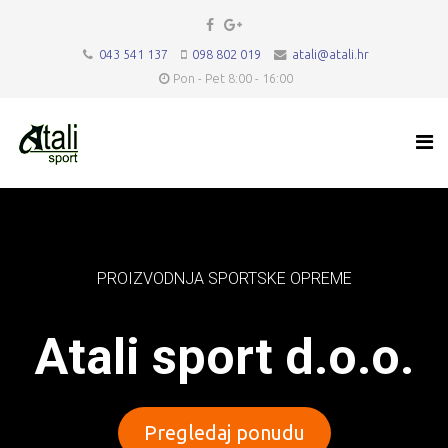
043 541 137
098 802 019
atali@atali.hr
Pon - Pet 8:00 - 16:00
PROIZVODNJA SPORTSKE OPREME
Atali sport d.o.o.
Pregledaj ponudu