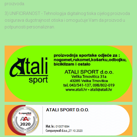
proizvoda.
3) UNIFICIRANOST - Tehnologija digitalnog tiska cijelog proizvoda
osigurava dugotrajnost otiska i omogućuje Vam da proizvod u
potpunosti personaliziran.