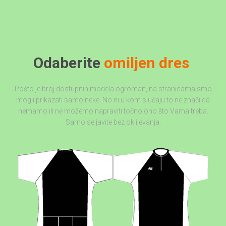
Odaberite
omiljen dres
Pošto je broj dostupnih modela ogroman, na stranicama smo
mogli prikazati samo neke. No ni u kom slučaju to ne znači da
nemamo ili ne možemo napraviti točno ono što Vama treba.
Samo se javite bez oklijevanja.