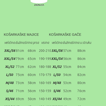
KOŠARKAŠKE MAJICE
KOŠARKAŠKE GAČE
veličina
dužina
širina
prsa
visina
veličina
dužina
širina u struku
3XL/56
81cm
68cm
200-210
3XL/56
57cm
88cm
XXL/54
79cm
65cm
190-199
XXL/54
56cm
86cm
XL/52
77cm
62cm
180-188
XL/52
55cm
84cm
L/50
75cm
60cm
170-179
L/50
54cm
82cm
M/48
73cm
58cm
160-169
M/48
53cm
80cm
S/46
71cm
56cm
150-159
S/46
52cm
76cm
XS/44
69cm
50cm
140-149
XS/44
49cm
72cm