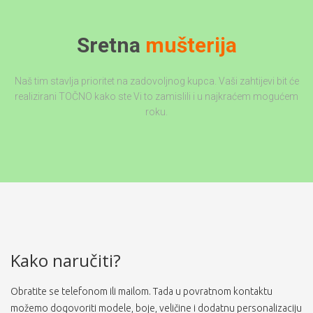
Sretna
mušterija
Naš tim stavlja prioritet na zadovoljnog kupca. Vaši zahtijevi bit će
realizirani TOČNO kako ste Vi to zamislili i u najkraćem mogućem
roku.
Kako naručiti?
Obratite se telefonom ili mailom. Tada u povratnom kontaktu
možemo dogovoriti modele, boje, veličine i dodatnu personalizaciju