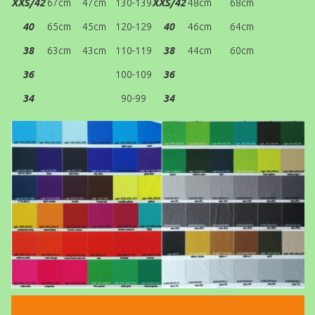
XXS/42
67cm
47cm
130-139
XXS/42
48cm
68cm
40
65cm
45cm
120-129
40
46cm
64cm
38
63cm
43cm
110-119
38
44cm
60cm
36
100-109
36
34
90-99
34