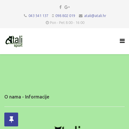
043 541 137
098 802 019
atali@atali.hr
Pon - Pet 8:00 - 16:00
O nama - Informacije