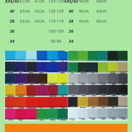
XXS/42
67cm
47cm
130-139
XXS/42
48cm
68cm
40
65cm
45cm
120-129
40
46cm
64cm
38
63cm
43cm
110-119
38
44cm
60cm
36
100-109
36
34
90-99
34