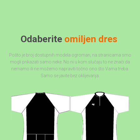
Odaberite
omiljen dres
Pošto je broj dostupnih modela ogroman, na stranicama smo
mogli prikazati samo neke. No ni u kom slučaju to ne znači da
nemamo ili ne možemo napraviti točno ono što Vama treba.
Samo se javite bez oklijevanja.