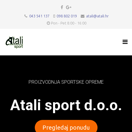
043 541 137
098 802 019
atali@atali.hr
Pon - Pet 8:00 - 16:00
PROIZVODNJA SPORTSKE OPREME
Atali sport d.o.o.
Pregledaj ponudu