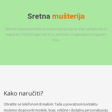
Sretna
mušterija
Naš tim stavlja prioritet na zadovoljnog kupca. Vaši zahtijevi bit će
realizirani TOČNO kako ste Vi to zamislili i u najkraćem mogućem
roku.
Kako naručiti?
Obratite se telefonom ili mailom. Tada u povratnom kontaktu
možemo dogovoriti modele, boje, veličine i dodatnu personalizaciju