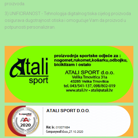
proizvoda.
3) UNIFICIRANOST - Tehnologija digitalnog tiska cijelog proizvoda
osigurava dugotrajnost otiska i omogućuje Vam da proizvod u
potpunosti personaliziran.