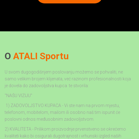
O
ATALI Sportu
U svom dugogodišnjem poslovanju možemo se pohvaliti, ne
samo velikim brojem klijenata, već razinom profesionalnosti koja
je dovela do zadovoljstva kupca te stvorila:
"NAŠU VIZIJU"
1) ZADOVOLJSTVO KUPACA - Vi ste nam na prvom mjestu,
telefonom, mobitelom, mailom ili osobno naš tim ispunit će
poslovni odnos međusobnim zadovoljstvom.
2) KVALITETA - Prilikom proizvodnje prvenstveno se okrećemo
kvaliteti kako bi osigurali dugotrajnost i vrhunski izgled naših