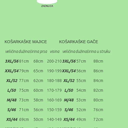
KOŠARKAŠKE MAJICE
KOŠARKAŠKE GAČE
veličina
dužina
širina
prsa
visina
veličina
dužina
širina u struku
3XL/56
81cm
68cm
200-210
3XL/56
57cm
88cm
XXL/54
79cm
65cm
190-199
XXL/54
56cm
86cm
XL/52
77cm
62cm
180-188
XL/52
55cm
84cm
L/50
75cm
60cm
170-179
L/50
54cm
82cm
M/48
73cm
58cm
160-169
M/48
53cm
80cm
S/46
71cm
56cm
150-159
S/46
52cm
76cm
XS/44
69cm
50cm
140-149
XS/44
49cm
72cm